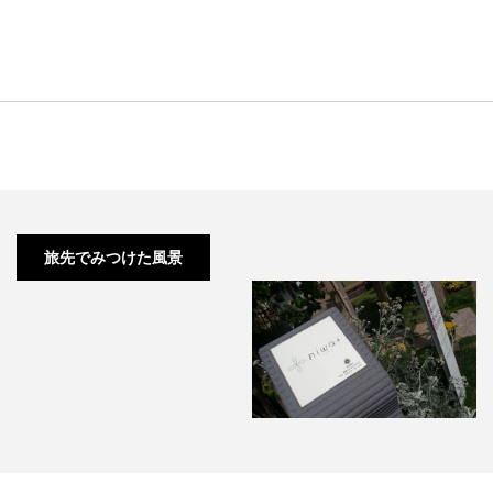
倉敷 美観地区
旅先でみつけた風景