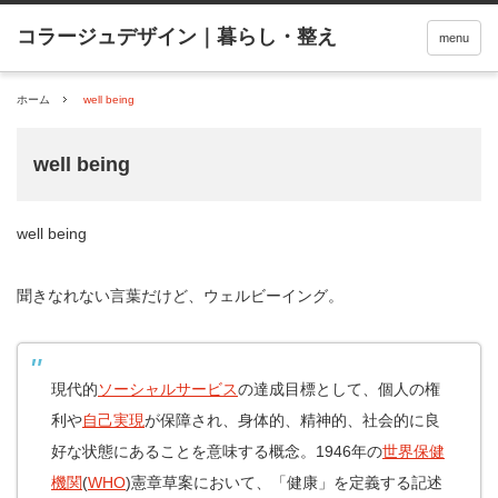
menu
ホーム
well being
well being
well being
聞きなれない言葉だけど、ウェルビーイング。
現代的
ソーシャルサービス
の達成目標として、個人の権
利や
自己実現
が保障され、身体的、精神的、社会的に良
好な状態にあることを意味する概念。1946年の
世界保健
機関
(
WHO
)憲章草案において、「健康」を定義する記述