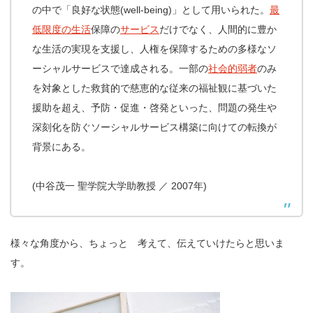
の中で「良好な状態(well‐being)」として用いられた。
最
低限度の生活
保障の
サービス
だけでなく、人間的に豊か
な生活の実現を支援し、人権を保障するための多様なソ
ーシャルサービスで達成される。一部の
社会的弱者
のみ
を対象とした救貧的で慈恵的な従来の福祉観に基づいた
援助を超え、予防・促進・啓発といった、問題の発生や
深刻化を防ぐソーシャルサービス構築に向けての転換が
背景にある。
(中谷茂一 聖学院大学助教授 ／ 2007年)
様々な角度から、ちょっと 考えて、伝えていけたらと思いま
す。