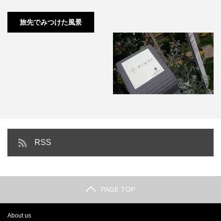
倉敷 美観地区
旅先でみつけた風景
RSS
滋賀県 草津紀行
PAGE TOP
About us