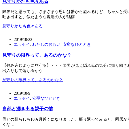
見守りかたも色々ある
限界だと思っても、さまざまな思いは器から溢れるけど、ちゃんと受
吐き出すと、似たような境遇の人が結構…
見守りかたも色々ある
2019/10/22
エッセイ
,
わたしのおもい
,
安寧なひととき
見守りの限界って、あるのかな？
【包み込むように見守る】・・・限界が見え隠れ母の気分に振り回さ
出入りして落ち着かな…
見守りの限界って、あるのかな？
2019/10/9
エッセイ
,
安寧なひととき
自然と湧き出る親子の情
母との暮らしも10ヵ月近くになりました。振り返ってみると、同居か
くな…