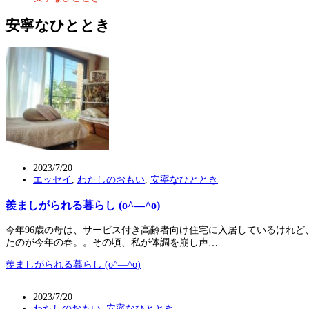
安寧なひととき
2023/7/20
エッセイ
,
わたしのおもい
,
安寧なひととき
羨ましがられる暮らし (o^―^o)
今年96歳の母は、サービス付き高齢者向け住宅に入居しているけれ
たのが今年の春。。その頃、私が体調を崩し声…
羨ましがられる暮らし (o^―^o)
2023/7/20
わたしのおもい
,
安寧なひととき