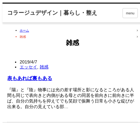
menu
ホーム
雑感
雑感
2019/4/7
エッセイ
,
雑感
表もあれば裏もある
『陽』と『陰』物事には光の差す場所と影になるところがある人
間も同じで表向きと内側がある母との同居を前向きに前向きに半
ば、自分の気持ちを抑えてでも笑顔で振舞う日常も小さな綻びが
出来る。自分の見えている部…