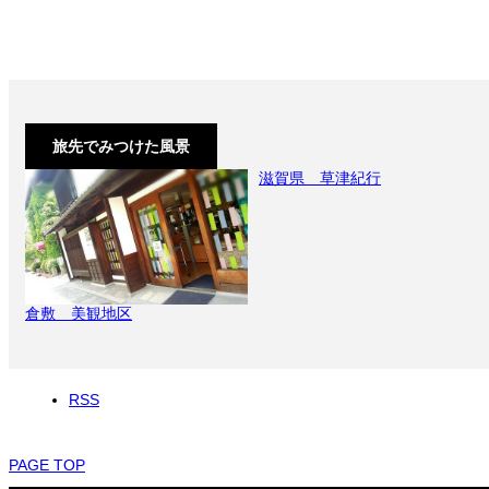
旅先でみつけた風景
滋賀県 草津紀行
倉敷 美観地区
RSS
PAGE TOP