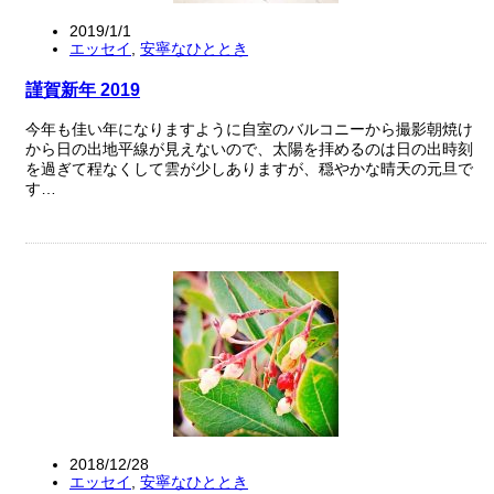
2019/1/1
エッセイ
,
安寧なひととき
謹賀新年 2019
今年も佳い年になりますように自室のバルコニーから撮影朝焼け
から日の出地平線が見えないので、太陽を拝めるのは日の出時刻
を過ぎて程なくして雲が少しありますが、穏やかな晴天の元旦で
す…
2018/12/28
エッセイ
,
安寧なひととき