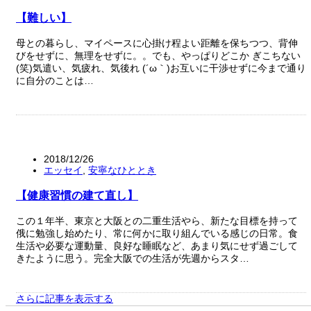
【難しい】
母との暮らし、マイペースに心掛け程よい距離を保ちつつ、背伸
びをせずに、無理をせずに。。でも、やっぱりどこか ぎこちない
(笑)気遣い、気疲れ、気後れ (´ω｀)お互いに干渉せずに今まで通り
に自分のことは…
2018/12/26
エッセイ
,
安寧なひととき
【健康習慣の建て直し】
この１年半、東京と大阪との二重生活やら、新たな目標を持って
俄に勉強し始めたり、常に何かに取り組んでいる感じの日常。食
生活や必要な運動量、良好な睡眠など、あまり気にせず過ごして
きたように思う。完全大阪での生活が先週からスタ…
さらに記事を表示する