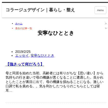
menu
ホーム
過去の記事一覧
安寧なひととき
2019/2/25
エッセイ
,
安寧なひととき
【強さって何だろう】
母と同居を始めた当初、高齢者には有りがちな【思い違い】から
気持ちの行き違いで母の機嫌が悪くなることに遭遇した。良かれ
としたことが裏目に出て、母の機嫌を損ねることになる。激しい
口調で私を責める。。気を利かしたつもりのこちらとしては寝
耳…